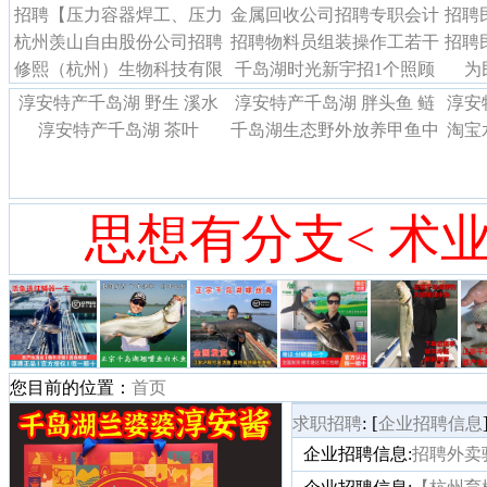
招聘【压力容器焊工、压力
金属回收公司招聘专职会计
让
招聘
杭州羡山自由股份公司招聘
容器设计绘图、车床工
招聘物料员组装操作工若干
1名
招聘
（薪
修熙（杭州）生物科技有限
千岛湖时光新宇招1个照顾
名临时工若干名
（
为
公司诚聘
老人（男）的住家阿姨
淳安特产千岛湖 野生 溪水
淳安特产千岛湖 胖头鱼 鲢
淳安
淳安特产千岛湖 茶叶
鱼干
千岛湖生态野外放养甲鱼中
鱼
淘宝
华鳖活体老鳖水鱼团鱼王八
苹
思想有分支< 术业
您目前的位置：
首页
: [
求职招聘
企业招聘信息
企业招聘信息:
招聘外卖