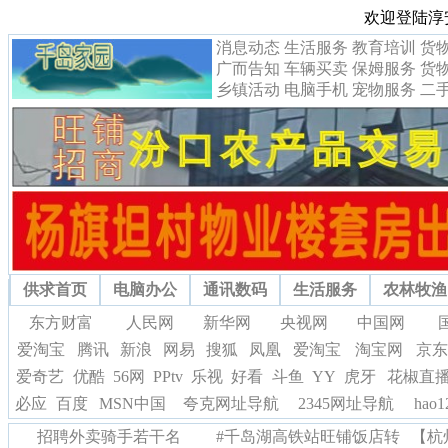
欢迎登陆淳
消息动态
生活服务
教育培训
货
广而告知
车辆买卖
保姆服务
货
乡镇活动
电脑手机
宠物服务
二
供求首页
电脑办公
通讯数码
生活服务
农林牧渔
东方财富
人民网
新华网
央视网
中国网
爱淘宝
腾讯
新浪
网易
搜狐
凤凰
爱淘宝
淘宝网
京东
爱奇艺
优酷
56网
PPtv
乐视
好看
斗鱼
YY
虎牙
花椒直
必应
百度
MSN中国
夸克网址导航
2345网址导航
hao
招聘外卖骑手若干名
#千岛湖高铁站旺铺饭店转
【杭