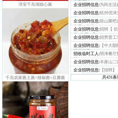
住家阿姨
淳安千岛湖娘心酱
企业招聘信息:
为民生活
企业招聘信息:
杭州优泽
位
企业招聘信息:
鼓山聚吧
务员（女性）
企业招聘信息:
招聘【 
餐+住宿）】
企业招聘信息:
招男普工
企业招聘信息:
【中大朗
理员若干！
招收临时工人:
明洚餐厅
时
企业招聘信息:
丰家山二
企业招聘信息:
【招聘】
共431
千岛农家酱土酱+辣椒酱+豆瓣酱