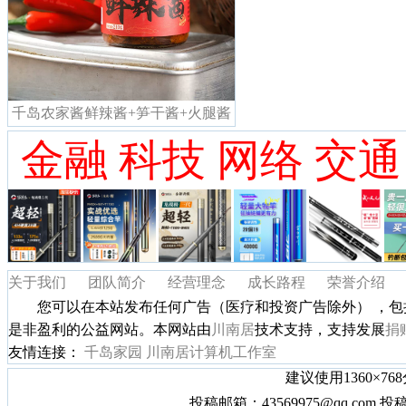
千岛农家酱鲜辣酱+笋干酱+火腿酱
金融 科技 网络 交通
关于我们
团队简介
经营理念
成长路程
荣誉介绍
您可以在本站发布任何广告（医疗和投资广告除外） ，包
是非盈利的公益网站。本网站由
川南居
技术支持，支持发展
捐
友情连接：
千岛家园
川南居计算机工作室
建议使用1360×7
投稿邮箱：43569975@qq.com 