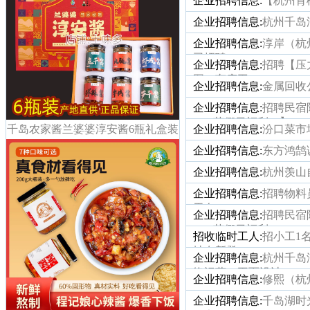
企业招聘信息:
【杭州育
企业招聘信息:
杭州千岛
企业招聘信息:
淳岸（杭
司招聘
企业招聘信息:
招聘【压
图、车床工
企业招聘信息:
金属回收
企业招聘信息:
招聘民宿
4K+节假日福利）】
千岛农家酱兰婆婆淳安酱6瓶礼盒装
企业招聘信息:
汾口菜市
企业招聘信息:
东方鸿鹄
企业招聘信息:
杭州羡山
企业招聘信息:
招聘物料
干名
企业招聘信息:
招聘民宿
4K+节假日福利）
招收临时工人:
招小工1
址在新登
企业招聘信息:
杭州千岛
络运营，平面设计
企业招聘信息:
修熙（杭
企业招聘信息:
千岛湖时