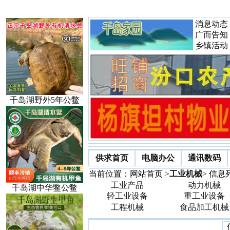
消息动态
广而告知
乡镇活动
千岛湖野外5年公鳖
供求首页
电脑办公
通讯数码
当前位置：网站首页 >
工业机械
> 信息
工业产品
动力机械
千岛湖中华鳖公鳖
轻工业设备
重工业设备
工程机械
食品加工机械