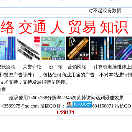
对不起没有数据
络 交通 人 贸易 知识
成长路程
荣誉介绍
汾口镇 营销网络
计算机电脑维修上
投资广告除外） ，包括任何商业用途的广告，不对本站进行捐
技术支持，支持发展
捐赠￥链接
。
作室
建议使用1360×768分辨率/2345浏览器访问达到最佳效果
3569975@qq.com 投稿QQ群：
684158071
站长QQ