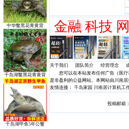
金融 科技 网
中华鳖黑花青黄背
关于我们
团队简介
经营理念
您可以在本站发布任何广告（医疗和
千岛湖鳖黑花青黄背
是非盈利的公益网站。本网站由
川南居
友情连接：
千岛家园
川南居计算机工
投稿邮箱：4
千岛湖甲鱼5年公鳖