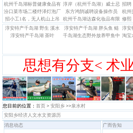
杭州千岛湖标普健康食品有
（10名）
淳岸（杭州千岛湖）威士忌
招聘
汾口菜市场二楼纾泽灯泡厂
限公司诚聘
东方鸿鹄诚聘设备操作员
酿造有限公司招聘
杭州
容
招小工1名，无人机山上吊
招聘临时工
杭州千岛湖达森化妆品有限
（10名）
修熙
毛竹绑绳，地址在新登
公司招聘网络运营，平面设
淳安特产千岛湖 野生 溪水
淳安特产千岛湖 胖头鱼 鲢
淳安
计
淳安特产千岛湖 茶叶
鱼干
千岛湖生态野外放养甲鱼中
鱼
淘宝
华鳖活体老鳖水鱼团鱼王八
苹
思想有分支< 术业
您目前的位置：
首页
>
安阳乡
>>
泉水村
安阳乡经济人文水文资源历
史概状
消息动态
广而告知