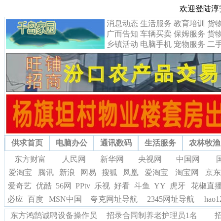
欢迎登陆淳
消息动态
生活服务
教育培训
货
广而告知
车辆买卖
保姆服务
货
乡镇活动
电脑手机
宠物服务
二
供求首页
电脑办公
通讯数码
生活服务
农林牧渔
东方财富
人民网
新华网
央视网
中国网
爱淘宝
腾讯
新浪
网易
搜狐
凤凰
爱淘宝
淘宝网
京东
爱奇艺
优酷
56网
PPtv
乐视
好看
斗鱼
YY
虎牙
花椒直
必应
百度
MSN中国
夸克网址导航
2345网址导航
hao
东方鸿鹄诚聘设备操作员
招录合同制养老护理员1名