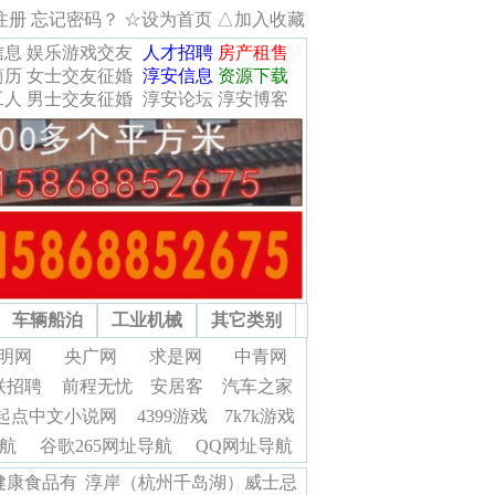
注册
忘记密码？
☆设为首页
△加入收藏
信息
娱乐游戏交友
人才招聘
房产租售
简历
女士交友征婚
淳安信息
资源下载
工人
男士交友征婚
淳安论坛
淳安博客
车辆船泊
工业机械
其它类别
明网
央广网
求是网
中青网
联招聘
前程无忧
安居客
汽车之家
起点中文小说网
4399游戏
7k7k游戏
航
谷歌265网址导航
QQ网址导航
健康食品有
淳岸（杭州千岛湖）威士忌