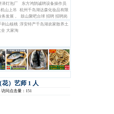
纾泽灯泡厂
聘
东方鸿鹄诚聘设备操作员
酿造有限公司招聘
人机山上吊
工
杭州千岛湖达森化妆品有限
（10名）
业务发展，
址在新登
公司招聘网络运营，平面设
鼓山聚吧台球 招聘 招聘岗
岗位
位：台球厅服务员（女性）
计
手剥山核桃
淳安特产千岛湖农家散养土
全 大家淘
鸡蛋土鸭蛋
吧
（花）艺师 1 人
:34 访问点击量：151