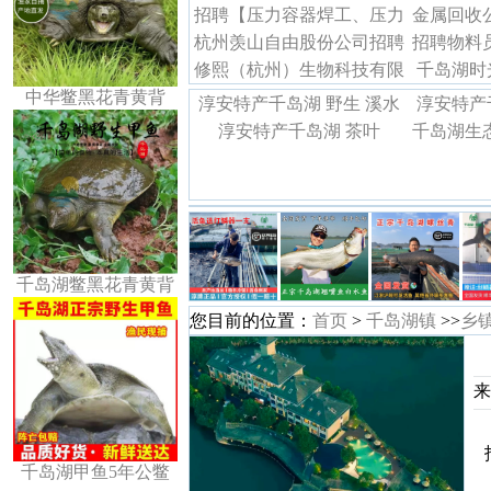
招聘【压力容器焊工、压力
金属回收
杭州羡山自由股份公司招聘
容器设计绘图、车床工
招聘物料
修熙（杭州）生物科技有限
千岛湖时
名临
中华鳖黑花青黄背
公司诚聘
老人（
淳安特产千岛湖 野生 溪水
淳安特产
淳安特产千岛湖 茶叶
鱼干
千岛湖生
华鳖活体
千岛湖鳖黑花青黄背
您目前的位置：
首页
>
千岛湖镇
>>
乡
来
千岛湖甲鱼5年公鳖