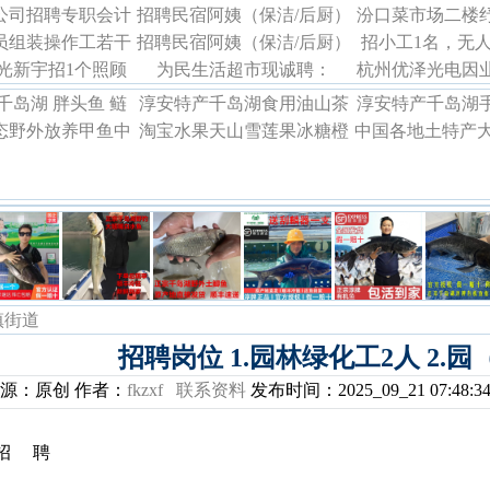
公司招聘专职会计
让
招聘民宿阿姨（保洁/后厨）
诚聘
汾口菜市场二楼
限公司诚
员组装操作工若干
1名
招聘民宿阿姨（保洁/后厨）
（薪资4K+节假日福利）】
招小工1名，无
招聘临时
光新宇招1个照顾
时工若干名
（薪资4K+节假日福利）
为民生活超市现诚聘：
杭州优泽光电因
毛竹绑绳，地
男）的住家阿姨
招聘以下
千岛湖 胖头鱼 鲢
淳安特产千岛湖食用油山茶
淳安特产千岛湖
态野外放养甲鱼中
鱼
淘宝水果天山雪莲果冰糖橙
油土猪油
中国各地土特产大
老鳖水鱼团鱼王八
苹果柚子柿子甘蔗等等
宝购买
镇街道
招聘岗位 1.园林绿化工2人 2.园
源：原创 作者：
fkzxf
联系资料
发布时间：2025_09_21 07:48
招 聘