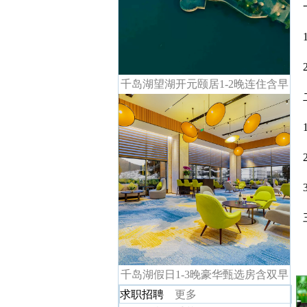
千岛湖望湖开元颐居1-2晚连住含早
千岛湖假日1-3晚豪华甄选房含双早
求职招聘
更多