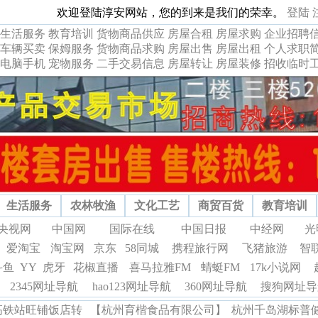
欢迎登陆淳安网站，您的到来是我们的荣幸。
登陆
生活服务
教育培训
货物商品供应
房屋合租
房屋求购
企业招聘
车辆买卖
保姆服务
货物商品求购
房屋出售
房屋出租
个人求职
电脑手机
宠物服务
二手交易信息
房屋转让
房屋装修
招收临时
生活服务
农林牧渔
文化工艺
商贸百货
教育培训
央视网
中国网
国际在线
中国日报
中经网
光
爱淘宝
淘宝网
京东
58同城
携程旅行网
飞猪旅游
智
斗鱼
YY
虎牙
花椒直播
喜马拉雅FM
蜻蜓FM
17k小说网
2345网址导航
hao123网址导航
360网址导航
搜狗网址导
高铁站旺铺饭店转
【杭州育楷食品有限公司】
杭州千岛湖标普