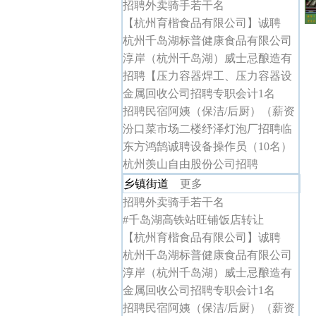
招聘外卖骑手若干名
【杭州育楷食品有限公司】诚聘
杭州千岛湖标普健康食品有限公司
诚聘
淳岸（杭州千岛湖）威士忌酿造有
限公司招聘
招聘【压力容器焊工、压力容器设
计绘图、车床工
金属回收公司招聘专职会计1名
招聘民宿阿姨（保洁/后厨）（薪资
4K+节假日福利）】
汾口菜市场二楼纾泽灯泡厂招聘临
时工
东方鸿鹄诚聘设备操作员（10名）
杭州羡山自由股份公司招聘
乡镇街道
更多
招聘外卖骑手若干名
#千岛湖高铁站旺铺饭店转让
【杭州育楷食品有限公司】诚聘
杭州千岛湖标普健康食品有限公司
诚聘
淳岸（杭州千岛湖）威士忌酿造有
限公司招聘
金属回收公司招聘专职会计1名
招聘民宿阿姨（保洁/后厨）（薪资