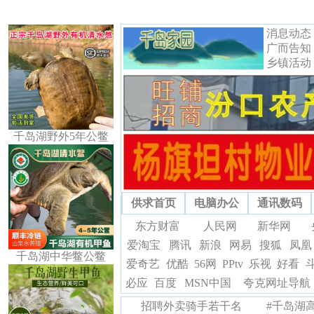
消息动态
广而告知
乡镇活动
千岛湖野外5年公鳖
供求首页
电脑办公
通讯数码
东方财富
人民网
新华网
爱淘宝
腾讯
新浪
网易
搜狐
凤凰
千岛湖中华鳖公鳖
爱奇艺
优酷
56网
PPtv
乐视
好看
必应
百度
MSN中国
夸克网址导航
招聘外卖骑手若干名
#千岛湖