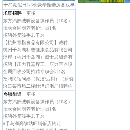
千岛湖假日1-3晚豪华甄选房含双早
求职招聘
更多
东方鸿鹄诚聘设备操作员（10名）
招录合同制养老护理员1名
招聘外卖骑手若干名
【杭州育楷食品有限公司】诚聘
杭州千岛湖标普健康食品有限公司
诚聘
淳岸（杭州千岛湖）威士忌酿造有
限公司招聘
招聘【压力容器焊工、压力容器设
计绘图、车床工
金属回收公司招聘专职会计1名
招聘民宿阿姨（保洁/后厨）（薪资
4K+节假日福利）】
汾口菜市场二楼纾泽灯泡厂招聘临
时工
乡镇街道
更多
东方鸿鹄诚聘设备操作员（10名）
招录合同制养老护理员1名
招聘外卖骑手若干名
#千岛湖高铁站旺铺饭店转让