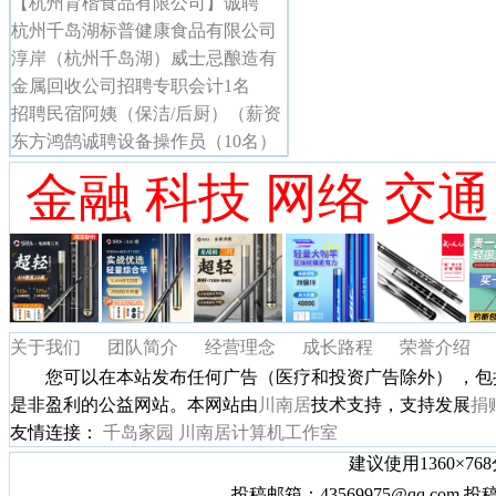
【杭州育楷食品有限公司】诚聘
杭州千岛湖标普健康食品有限公司
诚聘
淳岸（杭州千岛湖）威士忌酿造有
限公司招聘
金属回收公司招聘专职会计1名
招聘民宿阿姨（保洁/后厨）（薪资
4K+节假日福利）】
东方鸿鹄诚聘设备操作员（10名）
金融 科技 网络 交通
关于我们
团队简介
经营理念
成长路程
荣誉介绍
您可以在本站发布任何广告（医疗和投资广告除外） ，包
是非盈利的公益网站。本网站由
川南居
技术支持，支持发展
捐
友情连接：
千岛家园
川南居计算机工作室
建议使用1360×7
投稿邮箱：43569975@qq.com 