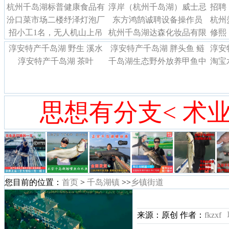
杭州千岛湖标普健康食品有
（10名）
淳岸（杭州千岛湖）威士忌
招聘
汾口菜市场二楼纾泽灯泡厂
限公司诚聘
东方鸿鹄诚聘设备操作员
酿造有限公司招聘
杭州
容
招小工1名，无人机山上吊
招聘临时工
杭州千岛湖达森化妆品有限
（10名）
修熙
毛竹绑绳，地址在新登
公司招聘网络运营，平面设
淳安特产千岛湖 野生 溪水
淳安特产千岛湖 胖头鱼 鲢
淳安
计
淳安特产千岛湖 茶叶
鱼干
千岛湖生态野外放养甲鱼中
鱼
淘宝
华鳖活体老鳖水鱼团鱼王八
苹
思想有分支< 术业
您目前的位置：
首页
>
千岛湖镇
>>
乡镇街道
来源：原创 作者：
fkzxf