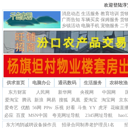
欢迎登陆淳
消息动态
生活服务
教育培训
货
广而告知
车辆买卖
保姆服务
货
乡镇活动
电脑手机
宠物服务
二
供求首页
电脑办公
通讯数码
生活服务
农林牧渔
东方财富
人民网
新华网
央视网
中国网
爱淘宝
腾讯
新浪
网易
搜狐
凤凰
爱淘宝
淘宝网
京东
爱奇艺
优酷
56网
PPtv
乐视
好看
斗鱼
YY
虎牙
花椒直
必应
百度
MSN中国
夸克网址导航
2345网址导航
hao
东方鸿鹄诚聘设备操作员
招录合同制养老护理员1名